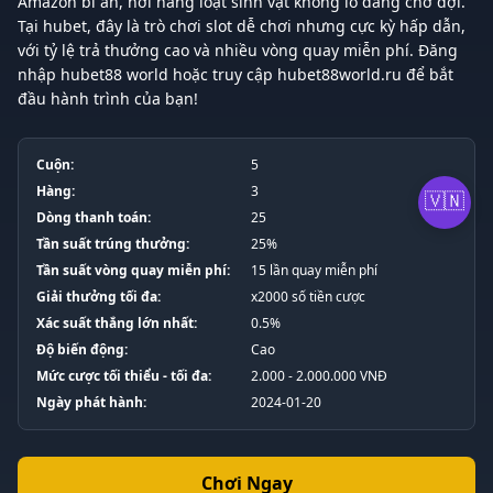
Amazon bí ẩn, nơi hàng loạt sinh vật khổng lồ đang chờ đợi.
Tại hubet, đây là trò chơi slot dễ chơi nhưng cực kỳ hấp dẫn,
với tỷ lệ trả thưởng cao và nhiều vòng quay miễn phí. Đăng
nhập hubet88 world hoặc truy cập hubet88world.ru để bắt
đầu hành trình của bạn!
Cuộn:
5
Hàng:
3
🇻🇳
Dòng thanh toán:
25
Tần suất trúng thưởng:
25%
Tần suất vòng quay miễn phí:
15 lần quay miễn phí
Giải thưởng tối đa:
x2000 số tiền cược
Xác suất thắng lớn nhất:
0.5%
Độ biến động:
Cao
Mức cược tối thiểu - tối đa:
2.000 - 2.000.000 VNĐ
Ngày phát hành:
2024-01-20
Chơi Ngay