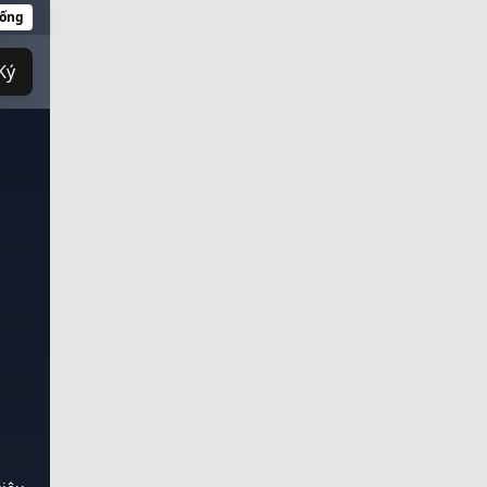
uống
Ký