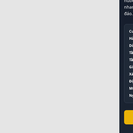
hube
nhan
đáo.
C
H
Dò
Tầ
Tầ
Gi
Xá
Độ
Mứ
N