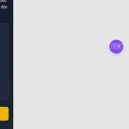
siêu
 độc
🇻🇳