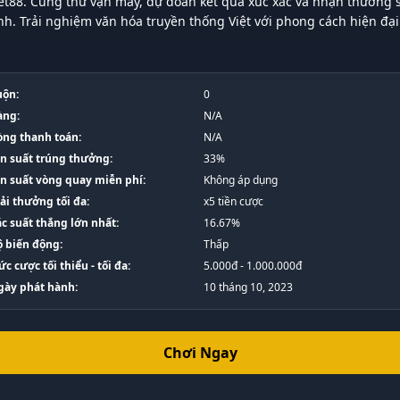
t88. Cùng thử vận may, dự đoán kết quả xúc xắc và nhận thưởng 
h. Trải nghiệm văn hóa truyền thống Việt với phong cách hiện đại
uộn:
0
àng:
N/A
ng thanh toán:
N/A
n suất trúng thưởng:
33%
n suất vòng quay miễn phí:
Không áp dụng
ải thưởng tối đa:
x5 tiền cược
c suất thắng lớn nhất:
16.67%
 biến động:
Thấp
c cược tối thiểu - tối đa:
5.000đ - 1.000.000đ
gày phát hành:
10 tháng 10, 2023
Chơi Ngay