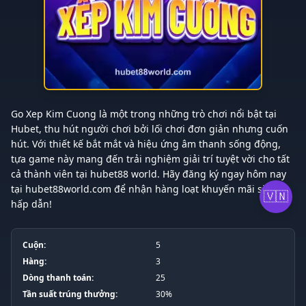
Go Xep Kim Cuong là một trong những trò chơi nổi bật tại
Hubet, thu hút người chơi bởi lối chơi đơn giản nhưng cuốn
hút. Với thiết kế bắt mắt và hiệu ứng âm thanh sống động,
tựa game này mang đến trải nghiệm giải trí tuyệt vời cho tất
cả thành viên tại hubet88 world. Hãy đăng ký ngay hôm nay
tại hubet88world.com để nhận hàng loạt khuyến mãi siêu
🇻🇳
hấp dẫn!
Cuộn:
5
Hàng:
3
Dòng thanh toán:
25
Tần suất trúng thưởng:
30%