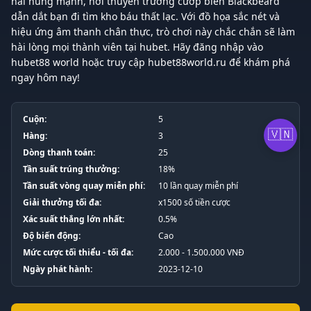
hải hùng mạnh, nơi thuyền trưởng cướp biển Blackbeard
dẫn dắt bạn đi tìm kho báu thất lạc. Với đồ họa sắc nét và
hiệu ứng âm thanh chân thực, trò chơi này chắc chắn sẽ làm
hài lòng mọi thành viên tại hubet. Hãy đăng nhập vào
hubet88 world hoặc truy cập hubet88world.ru để khám phá
ngay hôm nay!
Cuộn:
5
🇻🇳
Hàng:
3
Dòng thanh toán:
25
Tần suất trúng thưởng:
18%
Tần suất vòng quay miễn phí:
10 lần quay miễn phí
Giải thưởng tối đa:
x1500 số tiền cược
Xác suất thắng lớn nhất:
0.5%
Độ biến động:
Cao
Mức cược tối thiểu - tối đa:
2.000 - 1.500.000 VNĐ
Ngày phát hành:
2023-12-10