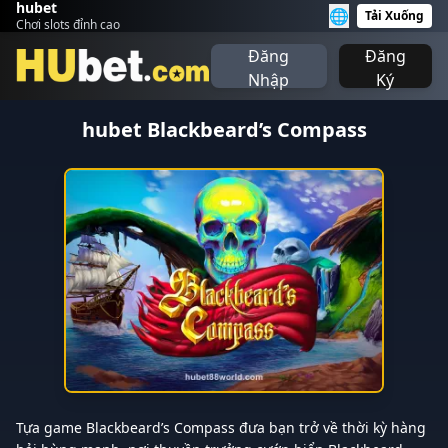
hubet
🌐
Tải Xuống
Chơi slots đỉnh cao
Đăng
Đăng
Nhập
Ký
hubet Blackbeard’s Compass
Tựa game Blackbeard’s Compass đưa bạn trở về thời kỳ hàng